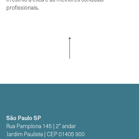
irrestrito à ética e às melhores condutas
profissionais
.
São Paulo SP
Rua Pamplona 145 | 2° andar
Jardim Paulista | CEP 01405 900