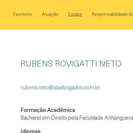
Escritório
Atuação
Equipe
Responsabilidade So
RUBENS ROVIGATTI NETO
rubens.neto@qladvogados.com.br
Formação Acadêmica
Bacharel em Direito pela Faculdade Anhanguera 
Idiomas